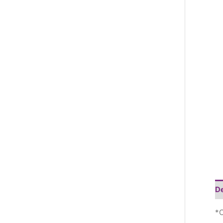
De
*C