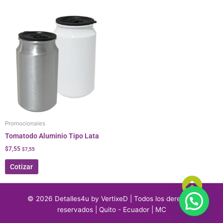
Promocionales
Tomatodo Aluminio Tipo Lata
$
7,55
$
7,55
Cotizar
© 2026 Detalles4u by VertixeD | Todos los derechos
reservados | Quito - Ecuador | MC